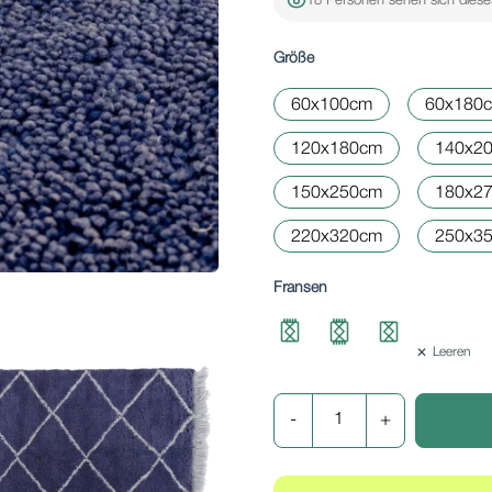
18 Personen sehen sich diese
Größe
60x100cm
60x180
120x180cm
140x2
150x250cm
180x2
220x320cm
250x3
Fransen
Leeren