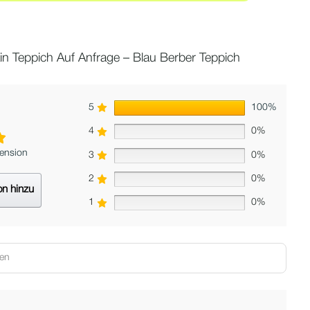
in Teppich Auf Anfrage – Blau Berber Teppich
5
100%
4
0%
zension
3
0%
2
0%
on hinzu
1
0%