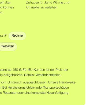
erhalten
Zuhause für Jahre Wärme und
nd können
Charakter zu verleihen.
en.
asst?“
Rechner
Gestalten
rsand ab 450 €. Für EU-Kunden ist der Preis der
le Zollgebühren. Details:
Versandrichtlinien
.
und vom Umtausch ausgeschlossen. Unsere Handwerks-
b: Bei Herstellungsfehlern oder Transportschäden
se Reparatur oder eine komplette Neuanfertigung.