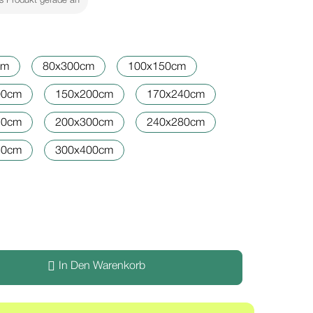
s Produkt gerade an
cm
80x300cm
100x150cm
00cm
150x200cm
170x240cm
70cm
200x300cm
240x280cm
50cm
300x400cm
In Den Warenkorb