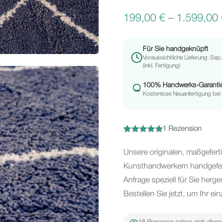
199,00
€
–
1.599,00
Für Sie handgeknüpft
Voraussichtliche Lieferung: Sep
(inkl. Fertigung)
100% Handwerks-Garanti
Kostenlose Neuanfertigung bei
1
Rezension
Bewertet
1
mit
5.00
von
Unsere originalen, maßgefert
5,
Kunsthandwerkern handgeferti
basierend
Anfrage speziell für Sie herge
auf
Bestellen Sie jetzt, um Ihr ei
Kundenbewertung