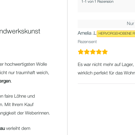
1-1 von 1 Rezension
Nur
Handwerkskunst
Amelia .L
HERVORGEHOBENE R
Rezensent
er hochwertigsten Wolle
Es war nicht mehr auf Lager, 
nicht nur traumhaft weich,
wirklich perfekt für das Woh
lergen
.
en faire Löhne und
en. Mit Ihrem Kauf
hängigkeit der Weberinnen.
lau
verleiht dem