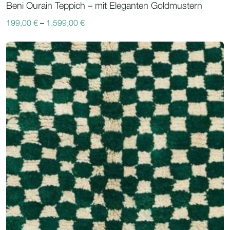
Beni Ourain Teppich – mit Eleganten Goldmustern
199,00
€
–
1.599,00
€