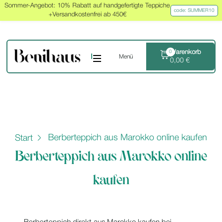
Sommer-Angebot: 10% Rabatt auf handgefertigte Teppiche
code: SUMMER10
+Versandkostenfrei ab 450€
Warenkorb
0
Menü
0,00
€
Berberteppich aus Marokko online kaufen
Start
Berberteppich aus Marokko online
kaufen