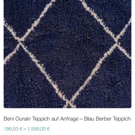
Beni Ourain Teppich auf Anfrage – Blau Berber Teppich
199,00
€
–
1.599,00
€