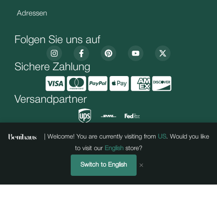
Adressen
Folgen Sie uns auf
Sichere Zahlung
Versandpartner
| Welcome! You are currently visiting from
US
. Would you like
to visit our
English
store?
×
Switch to English
„Umsetzung & Hosting durch
Urheberrecht 2025 BENIHAUS . Alle Rechte vorbehalten.
Unstoppablepages
, mit kreativer
Handschrift von
AS
.“