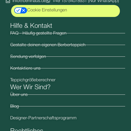
info@benihaus.de
+49 15754078931 (Nur WhatsApp)
Cookie Einstellungen
Hilfe & Kontakt​
FAQ - Häufig gestellte Fragen
Gestalte deinen eigenen Berberteppich
Sendung verfolgen
Kontaktiere uns
Teppichgrößeberechner
Wer Wir Sind?
Über uns
Blog
Designer-Partnerschaftsprogramm