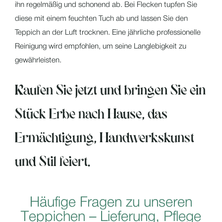
ihn regelmäßig und schonend ab. Bei Flecken tupfen Sie
diese mit einem feuchten Tuch ab und lassen Sie den
Teppich an der Luft trocknen. Eine jährliche professionelle
Reinigung wird empfohlen, um seine Langlebigkeit zu
gewährleisten.
Kaufen Sie jetzt und bringen Sie ein
Stück Erbe nach Hause, das
Ermächtigung, Handwerkskunst
und Stil feiert.
H
ä
u
f
i
g
e
F
r
a
g
e
n
z
u
u
n
s
e
r
e
n
T
e
p
p
i
c
h
e
n
–
L
i
e
f
e
r
u
n
g
,
P
f
l
e
g
e