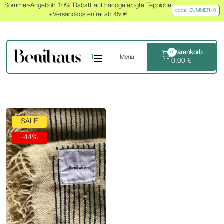
Sommer-Angebot: 10% Rabatt auf handgefertigte Teppiche
code: SUMMER10
+Versandkostenfrei ab 450€
Warenkorb
0
Menü
0,00
€
SALE
-44%